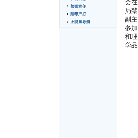
会在
禁毒宣传
局禁
禁毒严打
副主
正能量导航
参加
和理
学品