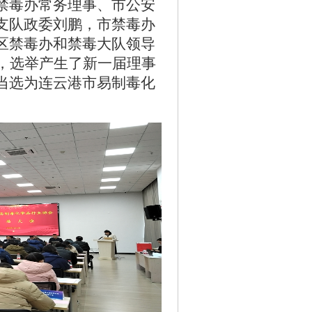
禁毒办常务理事、市公安
支队政委刘鹏，市禁毒办
区禁毒办和禁毒大队领导
，选举产生了新一届理事
当选为连云港市易制毒化