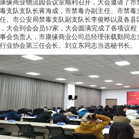
康缘商业物流园会议室顺利召开，大会邀请了市
毒支队支队长蒋海成，市禁毒办副主任、市禁毒
任、市公安局禁毒支队副支队长李俊晔以及各县
，大会到会会员
家，大会圆满完成了各项议程
57
事会负责人，市康缘商业公司总经理张载勤同志
行业协会第三任会长。刘立东同志当选秘书长。