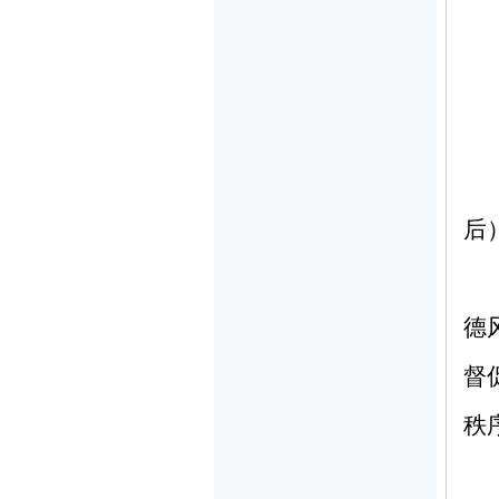
后
德
督
秩