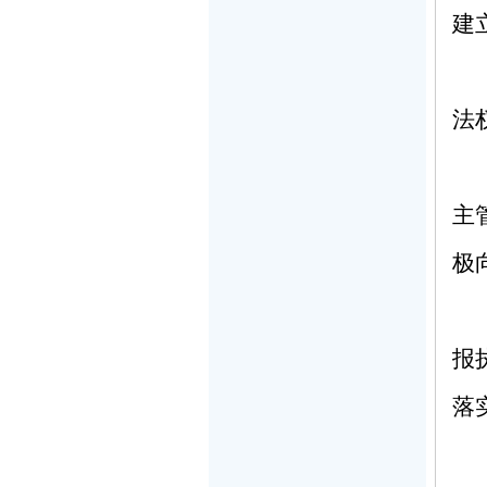
建
法
主
极
报
落