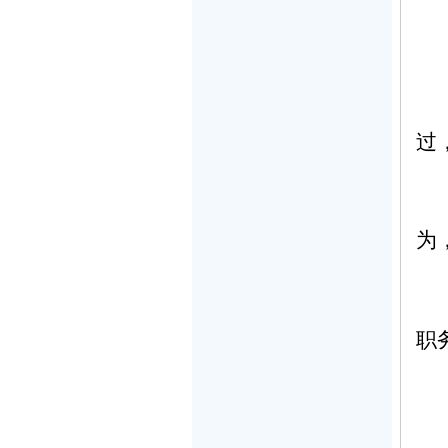
过
为
职