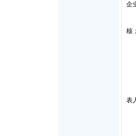
企
核
表