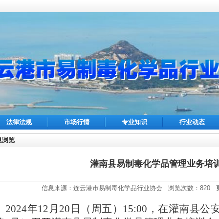
法律法规
市场行情
专业知识
行业动态
息浏览
灌南县易制毒化学品管理业务培
信息来源：连云港市易制毒化学品行业协会 浏览次数：820 更新日
2024年1
2
月
20
日（周
五
）
1
5
:
0
0
，
在灌南县公