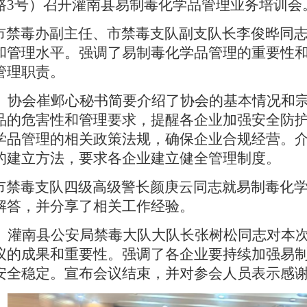
路
3
号）
召开灌南县易制毒化学品管理业务培训会
市禁毒办副主任、市禁毒支队副支队长李俊晔
同
和管理水平。强调了易制毒化学品管理的重要性
管理职责。
协会崔邺心
秘书简要介绍了协会的基本情况和
品的危害性和管理要求，提醒各企业加强安全防
学品管理的相关政策法规，确保企业合规经营。
的建立方法，要求各企业建立健全管理制度。
市禁毒支队
四级高级警长颜庚云同志就易制毒化
解答，并分享了相关工作经验。
灌南县公安局禁毒大队
大队长
张树松
‌同志对本
议的成果和重要性。强调了各企业要持续加强易
安全稳定。宣布会议结束，并对参会人员表示感