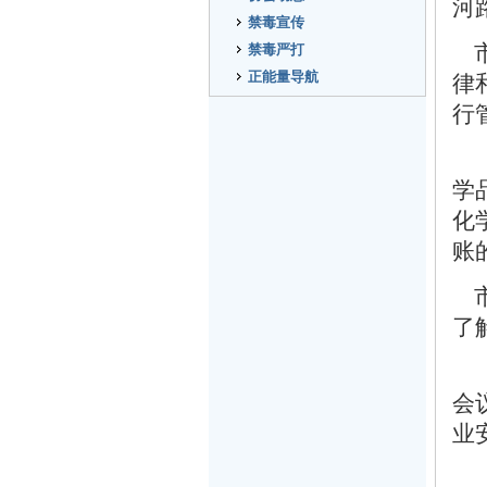
河
禁毒宣传
禁毒严打
正能量导航
律
行
学
化
账
了
会
业