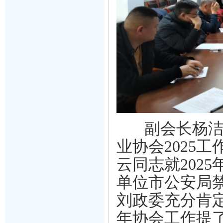
副会长杨洁
业协会
2025
云同志
就202
单位
市公安局
刘政委充分肯定
年协会工作提