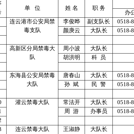
序
单
位
姓 名
职 务
号
办
连云港市公安局禁
李俊晔
副支队长
0518-
毒支队
颜庚云
大队长
0518-
高新区分局禁毒大
周小波
大队长
队
胡洪明
科
员
东海县公安局禁毒
唐春山
大队长
0518-
大队
孙
斌
民
警
0518-
0
灌云禁毒大队
常法开
大队长
0518-
1
周
游
办事员
0518-
2
3
连云禁毒大队
王淑静
大队长