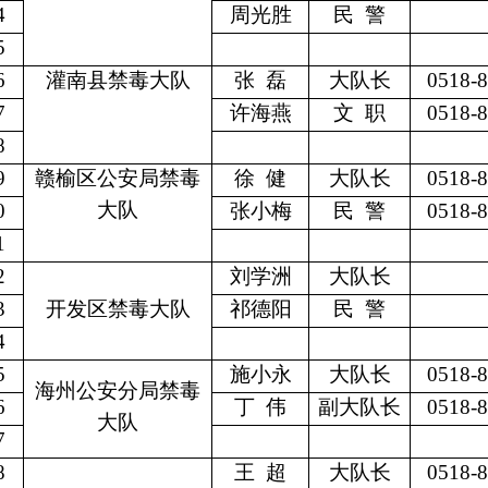
4
周光胜
民
警
5
6
灌南县禁毒大队
张
磊
大队长
0518-
7
许海燕
文
职
0518-
8
9
赣榆区公安局禁毒
徐
健
大队长
0518-
大队
0
张小梅
民
警
0518-
1
2
刘学洲
大队长
3
开发区禁毒大队
祁德阳
民
警
4
5
施小永
大队长
0518-
海州公安分局禁毒
6
丁
伟
副大队长
0518-
大队
7
8
王
超
大队长
0518-