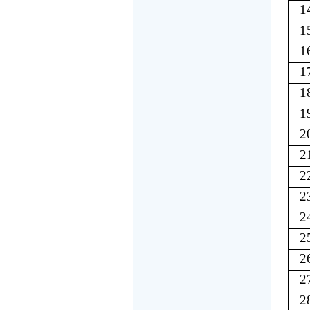
1
1
1
1
1
1
2
2
2
2
2
2
2
2
2