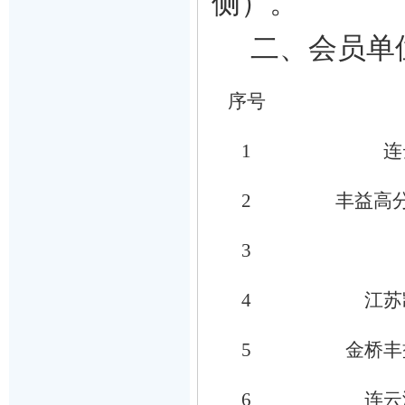
侧
）。
二、
会员单
序号
1
连
2
丰益高
3
4
江苏
5
金桥丰
6
连云