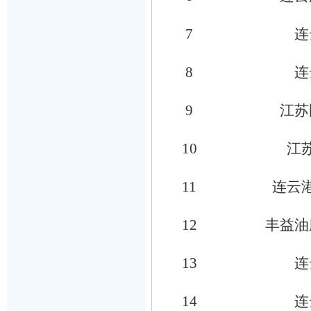
7
连
8
连
9
江苏
10
江
11
连云
12
丰益油
13
连
14
连