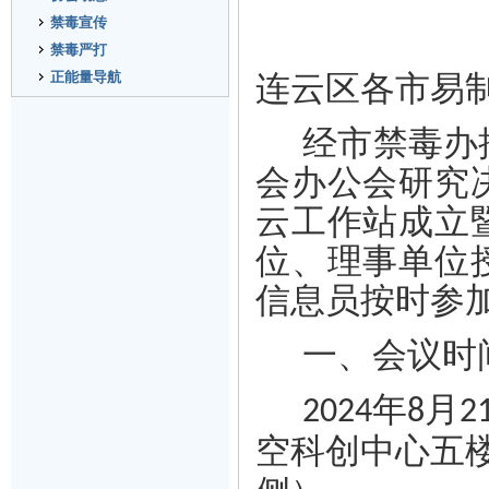
禁毒宣传
禁毒严打
正能量导航
连云区各市易
经市禁毒办
会办公会研究
云工作站成立
位
、
理事单位
信息员
按时参
一、会议时
年
月
2024
8
2
空科创中心五