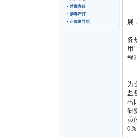
禁毒宣传
禁毒严打
展
正能量导航
务
用
程
为
监
出
研
员
0
％