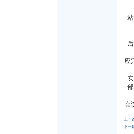
站
后
应
实
部
会
上一
下一