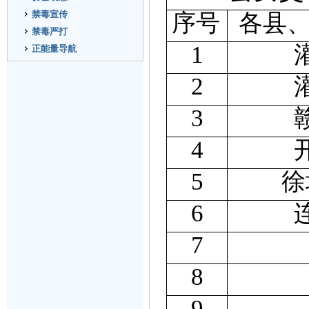
禁毒宣传
序号
各县
禁毒严打
1
正能量导航
2
3
4
5
徐
6
7
8
9