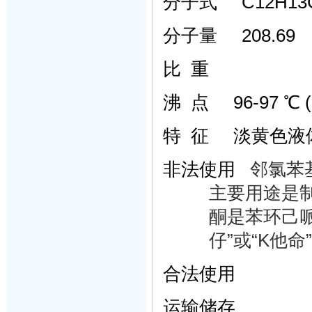
分子式
C
12
H
13
分子量
208.69
比
重
沸
点
96-97
℃
(
特
征
淡黄色液
非法使用
邻氯苯
主要用途是
酮是苯环己
仔”或“
K
他命
”
合法使用
运输储存