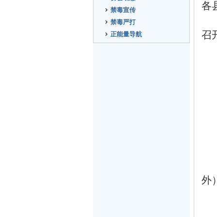
各
禁毒宣传
禁毒严打
召
正能量导航
外