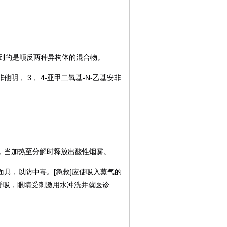
到的是顺反两种异构体的混合物。
非他明，
3
，
4-
亚甲二氧基
-N-
乙基安非
，当加热至分解时释放出酸性烟雾。
面具，以防中毒。
[
急救
]
应使吸入蒸气的
呼吸，眼睛受刺激用水冲洗并就医诊