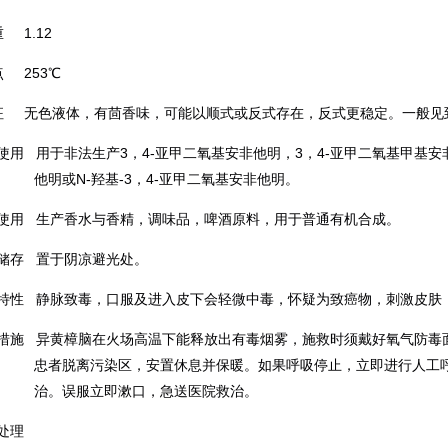
重
1.
1
2
点
253
℃
征
无色液体，有茴香味，可能以顺式或反式存在，反式更稳定。一般见
使用
用于非法生产
3
，
4-
亚甲二氧基安非他明，
3
，
4-
亚甲二氧基甲基安
他明或
N-
羟基
-3
，
4-
亚甲二氧基安非他明。
使用
生产香水与香精，调味品，啤酒原料，用于普通有机合成。
储存
置于阴凉避光处。
特性
静脉致毒，口服及进入皮下会轻微中毒，怀疑为致癌物，刺激皮肤
措施
异黄樟脑在火场高温下能释放出有毒烟雾，施救时须戴好氧气防毒
忠者脱离污染区，安置休息并保暖。如果呼吸停止，立即进行人工
治。误服立即漱口，急送医院救治。
处理