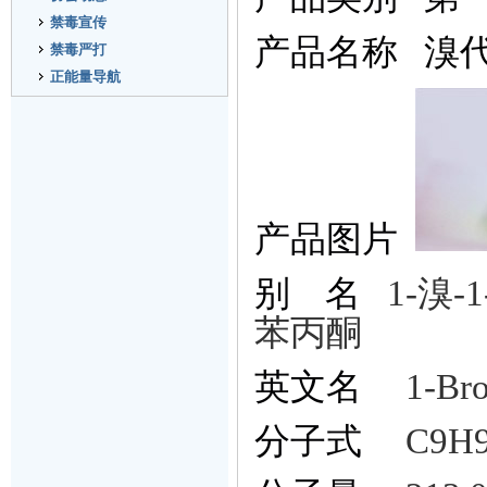
禁毒宣传
产品名称
溴
禁毒严打
正能量导航
产品图片
别
名
1-
溴
-1
苯丙酮
英文名
1-Br
分子式
C9H