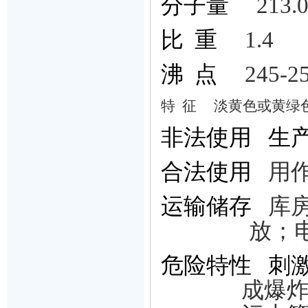
分子量
213.
比
重
1.4
沸
点
245-2
特
征
淡黄色或黄绿
非法使用
生
合法使用
用
运输储存
库
放；
危险特性
刺
成爆